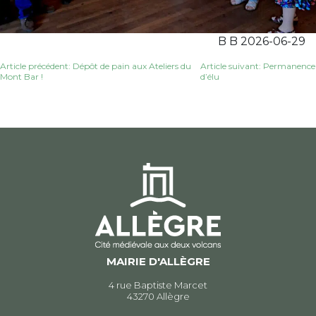
B B 2026-06-29
Navigation
Article précédent: Dépôt de pain aux Ateliers du
Article suivant: Permanence
Mont Bar !
d’élu
de
l’article
MAIRIE D'ALLÈGRE
4 rue Baptiste Marcet
43270 Allègre