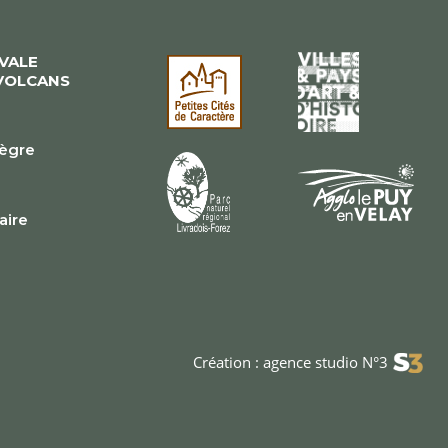
ÉVALE
VOLCANS
lègre
e
faire
Création : agence studio N°3