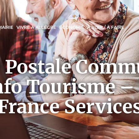
MAIRIE
VIVRE À ALLÈGRE
ÉCONOMIE
À VOIR / À FAIRE
 Postale Comm
info Tourisme –
France Service