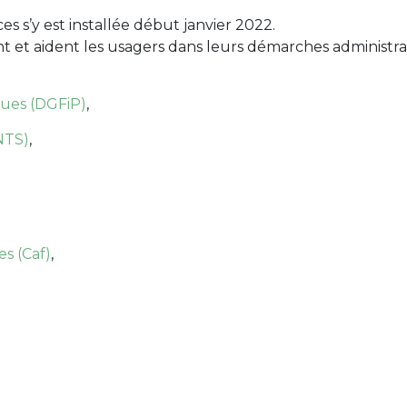
s s’y est installée début janvier 2022.
nt et aident les usagers dans leurs démarches administra
ques (DGFiP)
,
ANTS)
,
es (Caf)
,