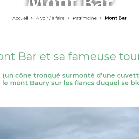
Mont Bar
Accueil
>
À voir / à faire
>
Patrimoine
>
Mont Bar
MAIRIE
VIVRE À ALLÈGRE
ÉCONOMIE
À VOIR / À FAIRE
nt Bar et sa fameuse tou
 (un cône tronqué surmonté d’une cuvette) 
le mont Baury sur les flancs duquel se blot