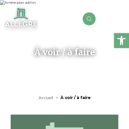
Ou
À voir / à faire
Accueil
>
À voir / à faire