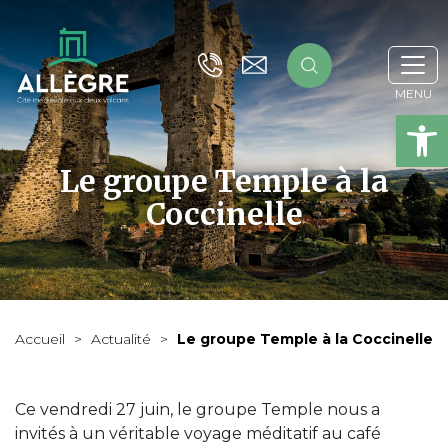
Ou
Le groupe Temple à la
Coccinelle
Accueil
>
Actualité
>
Le groupe Temple à la Coccinelle
Ce vendredi 27 juin, le groupe Temple nous a
invités à un véritable voyage méditatif au café