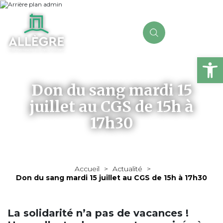
Ou
Don du sang mardi 15
juillet au CGS de 15h à
17h30
Accueil
>
Actualité
>
Don du sang mardi 15 juillet au CGS de 15h à 17h30
La solidarité n’a pas de vacances !