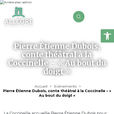
Ou
Pierre Étienne Dubois,
conte théâtral à la
Coccinelle – « Au bout du
doigt »
Accueil
>
Evènements
>
Pierre Étienne Dubois, conte théâtral à la Coccinelle – «
Au bout du doigt »
La Coccinelle accueille Pierre Étienne Dubois pour