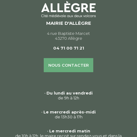
MAIRIE D'ALLÈGRE
4 rue Baptiste Marcet
43270 Allègre
04 71 00 71 21
NOUS CONTACTER
•
Du lundi au vendredi
de 9h à 12h
•
Le mercredi après-midi
de 13h30 à 17h
•
Le mercredi matin
de 10h à 12h, le maire reçoit sur rendez-vous et dans la