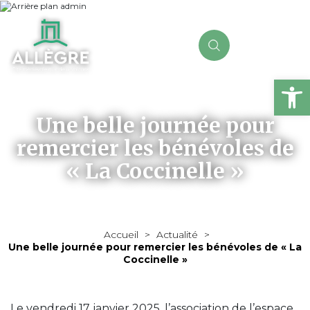
Ou
Une belle journée pour
remercier les bénévoles de
« La Coccinelle »
Accueil
>
Actualité
>
Une belle journée pour remercier les bénévoles de « La
Coccinelle »
Le vendredi 17 janvier 2025, l’association de l’espace