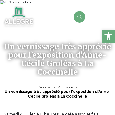
Ou
Un vernissage très apprécié
pour l’exposition d’Anne-
Cécile Groléas à La
Coccinelle
Accueil
>
Actualité
>
Un vernissage très apprécié pour l’exposition d’Anne-
Cécile Groléas à La Coccinelle
Samedi 4 juillet à 11 heures, le café associatif La