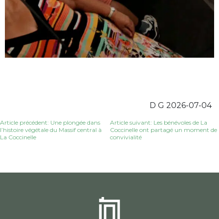
D G 2026-07-04
Navigation
Article précédent: Une plongée dans
Article suivant: Les bénévoles de La
l’histoire végétale du Massif central à
Coccinelle ont partagé un moment de
La Coccinelle
convivialité
de
l’article