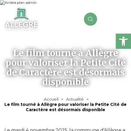
Ou
Le film tourné à Allègre
pour valoriser la Petite Cité
de Caractère est désormais
disponible
Accueil
>
Actualité
>
Le film tourné à Allègre pour valoriser la Petite Cité de
Caractère est désormais disponible
Le mardi 4 novembre 2025, la commune d’Allègre a