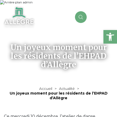
Ou
Un joyeux moment pour
les résidents de l’EHPAD
d’Allègre
Accueil
>
Actualité
>
Un joyeux moment pour les résidents de l’EHPAD
d’Allègre
Ce mercredi 10 décembre, l’atelier de danse