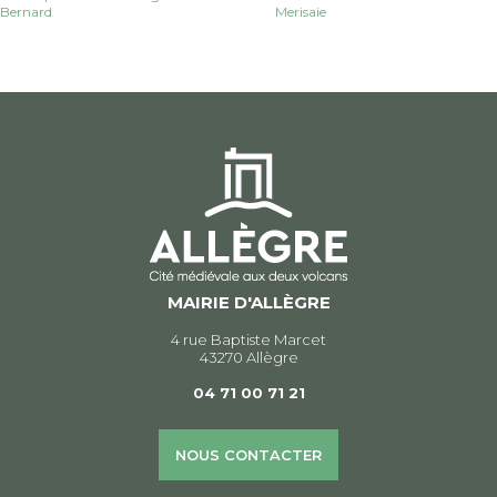
Navigation
Bernard
Merisaie
de
l’article
MAIRIE D'ALLÈGRE
4 rue Baptiste Marcet
43270 Allègre
04 71 00 71 21
NOUS CONTACTER