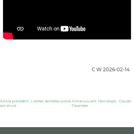
C W 2026-02-14
Navigation
Article précédent: L’atelier dentelles prend
Article suivant: Nécrologie : Claude
son envol
Tissandier
de
l’article