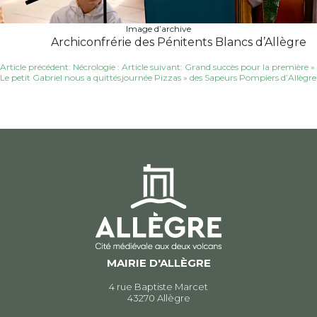
Image d’archive
Archiconfrérie des Pénitents Blancs d’Allègre
Navigation
Article précédent: Nécrologie :
Article suivant: Grand succès pour la première »
Le petit Gabriel nous a quittés
journée Pizzas » des Sapeurs Pompiers d’Allègre
de
l’article
MAIRIE D'ALLÈGRE
4 rue Baptiste Marcet
43270 Allègre