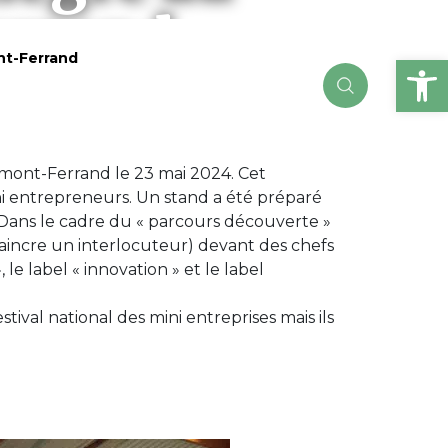
errand
Ou
ont-Ferrand
ermont-Ferrand le 23 mai 2024. Cet
ni entrepreneurs. Un stand a été préparé
. Dans le cadre du « parcours découverte »
vaincre un interlocuteur) devant des chefs
 le label « innovation » et le label
val national des mini entreprises mais ils