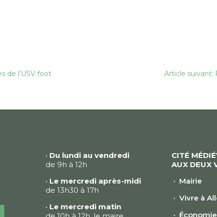
es de l’USV foot
Article suivant
•
Du lundi au vendredi
CITÉ MÉDI
de 9h à 12h
AUX DEUX 
•
Le mercredi après-midi
Mairie
de 13h30 à 17h
Vivre à Al
•
Le mercredi matin
Économi
de 10h à 12h, le maire