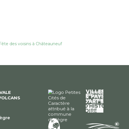
: Fête des voisins à Châteauneuf
ÉVALE
VOLCANS
lègre
e