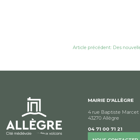
Navigation
Article précédent: Des nouvell
de
l’article
MAIRIE D'ALLÈGRE
4 rue Baptiste Marcet
43270 Allègre
04 71 00 71 21
NOUS CONTACTER