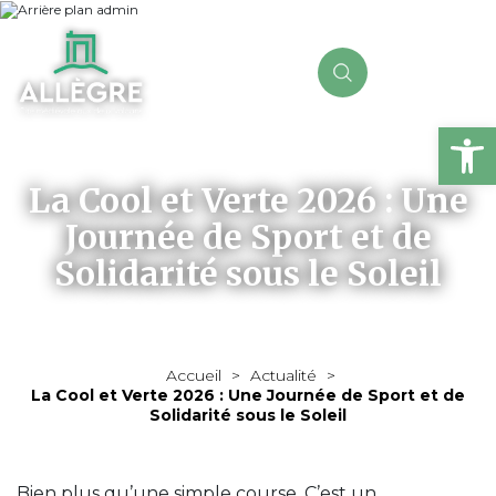
Ou
La Cool et Verte 2026 : Une
Journée de Sport et de
Solidarité sous le Soleil
Accueil
>
Actualité
>
La Cool et Verte 2026 : Une Journée de Sport et de
Solidarité sous le Soleil
Bien plus qu’une simple course. C’est un