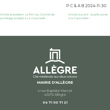
P C & A B 2024-11-30
Navigation
Article précédent: Le film du Comité de
Article suivant: Quelle soirée
jumelage projeté à La Coccinelle
à la Coccinelle !
de
l’article
MAIRIE D'ALLÈGRE
4 rue Baptiste Marcet
43270 Allègre
04 71 00 71 21