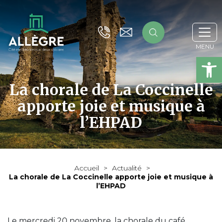
Ou
La chorale de La Coccinelle
apporte joie et musique à
l’EHPAD
Accueil
>
Actualité
>
La chorale de La Coccinelle apporte joie et musique à
l’EHPAD
Le mercredi 20 novembre, la chorale du café