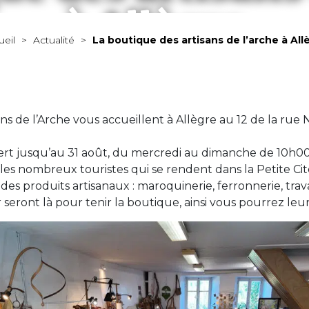
à Allègre
ueil
>
Actualité
>
La boutique des artisans de l’arche à All
MAIRIE
VIVRE À ALLÈGRE
ÉCONOMIE
À VOIR / À FAIRE
ans de l’Arche vous accueillent à Allègre au 12 de la rue
ert jusqu’au 31 août, du mercredi au dimanche de 10h00
 les nombreux touristes qui se rendent dans la Petite Cit
es produits artisanaux : maroquinerie, ferronnerie, travai
 seront là pour tenir la boutique, ainsi vous pourrez leu