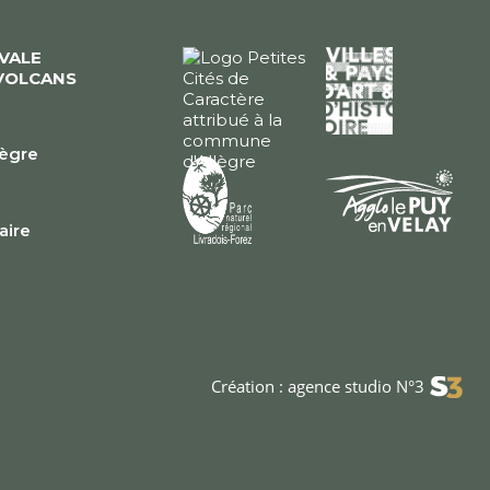
ÉVALE
VOLCANS
lègre
e
faire
Création : agence studio N°3