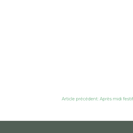
Navigation
Article précédent: Après midi fest
de
l’article