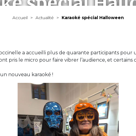
ké spécial Hal
Accueil
>
Actualité
>
Karaoké spécial Halloween
MAIRIE
VIVRE À ALLÈGRE
ÉCONOMIE
À VOIR / À FAIRE
 Coccinelle a accueilli plus de quarante participants pou
 pris le micro pour faire vibrer l’audience, et certains 
 un nouveau karaoké !