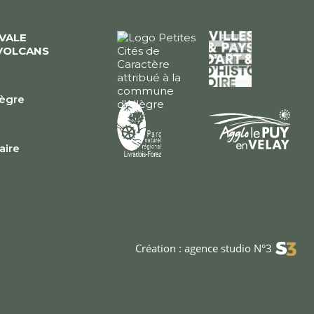
ÉVALE
VOLCANS
lègre
e
faire
Création : agence studio N°3