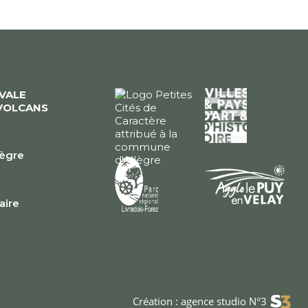
ÉVALE
VOLCANS
lègre
e
faire
Création : agence studio N°3