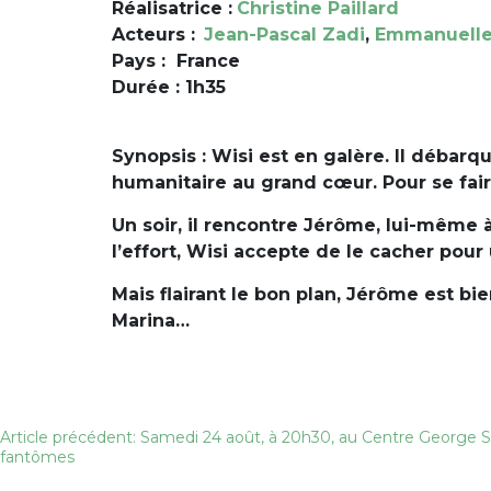
Réalisatrice :
Christine Paillard
Acteurs :
Jean-Pascal Zadi
,
Emmanuelle
Pays : France
Durée : 1h35
Synopsis : Wisi est en galère. Il débarq
humanitaire au grand cœur. Pour se fair
Un soir, il rencontre Jérôme, lui-même 
l’effort, Wisi accepte de le cacher pour
Mais flairant le bon plan, Jérôme est b
Marina…
Navigation
Article précédent: Samedi 24 août, à 20h30, au Centre George S
fantômes
de