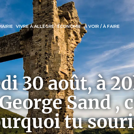
MAIRIE
VIVRE À ALLÈGRE
ÉCONOMIE
À VOIR / À FAIRE
di 30 août, à 20
George Sand , 
urquoi tu souri