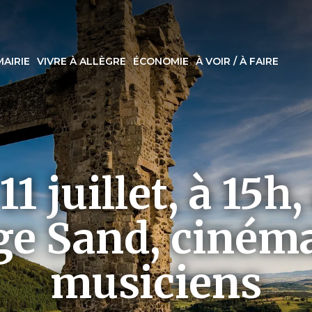
MAIRIE
VIVRE À ALLÈGRE
ÉCONOMIE
À VOIR / À FAIRE
1 juillet, à 15h
e Sand, cinéma
musiciens