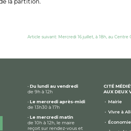
e la partition.
Article suivant: Mercredi 16 juillet, à 18h, au Cent
•
Du lundi au vendredi
CITÉ MÉDI
de 9h à 12h
AUX DEUX 
•
Le mercredi après-midi
Mairie
de 13h30 à 17h
Vivre à Al
•
Le mercredi matin
Économi
de 10h à 12h, le maire
reçoit sur rendez-vous et