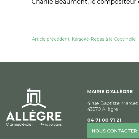
Charlie Beaumont, le compositeur d
Navigation
Article précédent: Karaoké-Repas à la Coccinelle
de
l’article
MAIRIE D'ALLÈGRE
4 rue Baptiste Marcet
43270 Allègre
04 71 00 71 21
NOUS CONTACTER