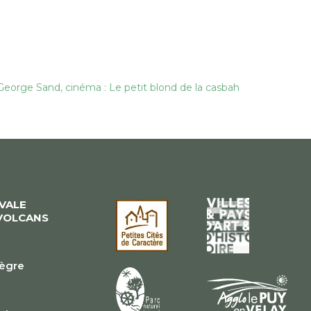
re George Sand, cinéma : Le petit blond de la casbah
ÉVALE
VOLCANS
lègre
e