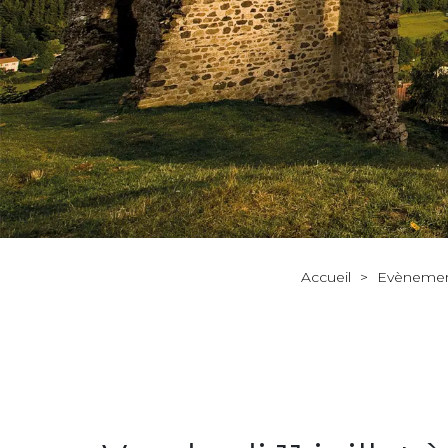
Accueil
>
Evèneme