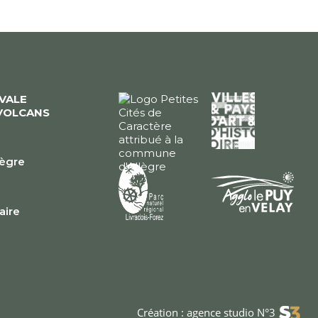
ÉVALE
VOLCANS
lègre
e
faire
Création : agence studio N°3