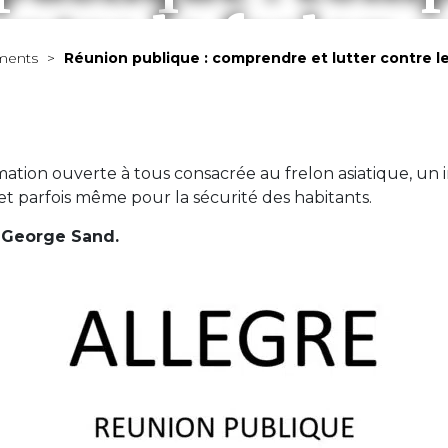
ontre le frelon 
ments
>
Réunion publique : comprendre et lutter contre le
MAIRIE
VIVRE À ALLÈGRE
ÉCONOMIE
À VOIR / À FAIRE
ion ouverte à tous consacrée au frelon asiatique, un i
 et parfois même pour la sécurité des habitants.
e George Sand.