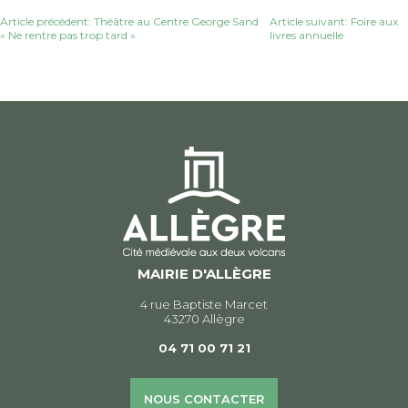
Navigation
Article précédent: Théâtre au Centre George Sand
Article suivant: Foire aux
« Ne rentre pas trop tard »
livres annuelle
de
l’article
MAIRIE D'ALLÈGRE
4 rue Baptiste Marcet
43270 Allègre
04 71 00 71 21
NOUS CONTACTER