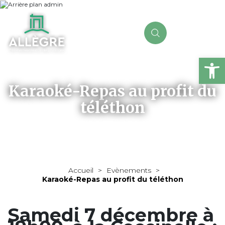
Ou
Karaoké-Repas au profit du
téléthon
Accueil
>
Evènements
>
Karaoké-Repas au profit du téléthon
Samedi 7 décembre à