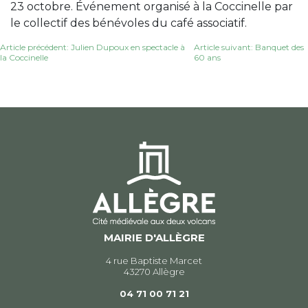
23 octobre. Événement organisé à la Coccinelle par
le collectif des bénévoles du café associatif.
Navigation
Article précédent: Julien Dupoux en spectacle à
Article suivant: Banquet des
la Coccinelle
60 ans
de
l’article
MAIRIE D'ALLÈGRE
4 rue Baptiste Marcet
43270 Allègre
04 71 00 71 21