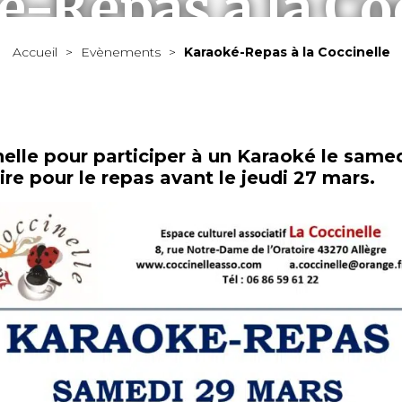
-Repas à la Co
Accueil
>
Evènements
>
Karaoké-Repas à la Coccinelle
MAIRIE
VIVRE À ALLÈGRE
ÉCONOMIE
À VOIR / À FAIRE
elle pour participer à un Karaoké le samed
re pour le repas avant le jeudi 27 mars.