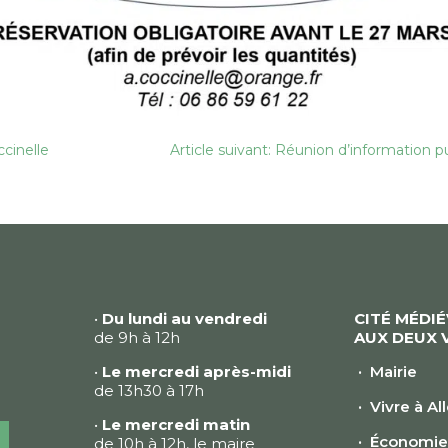
ccinelle
Article suivant: Réunion d’information 
•
Du lundi au vendredi
CITÉ MÉDI
de 9h à 12h
AUX DEUX 
•
Le mercredi après-midi
Mairie
de 13h30 à 17h
Vivre à Al
•
Le mercredi matin
Économi
de 10h à 12h, le maire