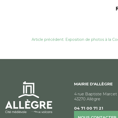
Navigation
Article précédent: Exposition de photos à la Co
de
l’article
MAIRIE D'ALLÈGRE
4 rue Baptiste Marcet
43270 Allègre
04 71 00 71 21
NOUS CONTACTER