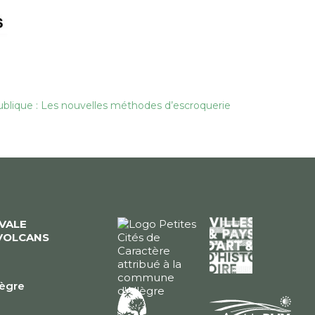
publique : Les nouvelles méthodes d’escroquerie
ÉVALE
VOLCANS
lègre
e