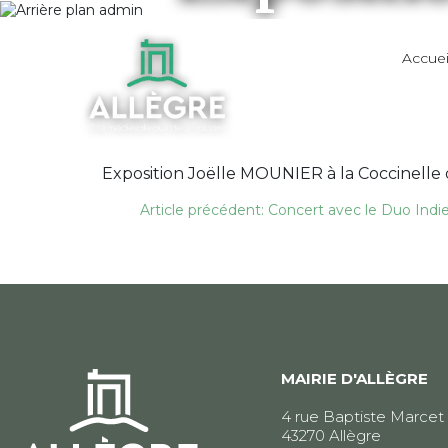
Accuei
Exposition Joëlle MOUNIER à la Coccinelle d
Navigation
Article précédent: Concert avec le Duo Ind
de
l’article
MAIRIE D'ALLÈGRE
4 rue Baptiste Marcet
43270 Allègre