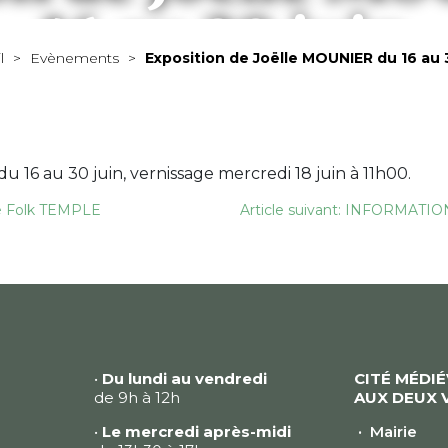
16 au 30 juin
l
>
Evènements
>
Exposition de Joëlle MOUNIER du 16 au 3
MAIRIE
VIVRE À ALLÈGRE
ÉCONOMIE
À VOIR / À FAIRE
u 16 au 30 juin, vernissage mercredi 18 juin à 11h00.
ie Folk TEMPLE
Article suivant: INFORMATI
•
Du lundi au vendredi
CITÉ MÉDI
de 9h à 12h
AUX DEUX 
•
Le mercredi après-midi
Mairie