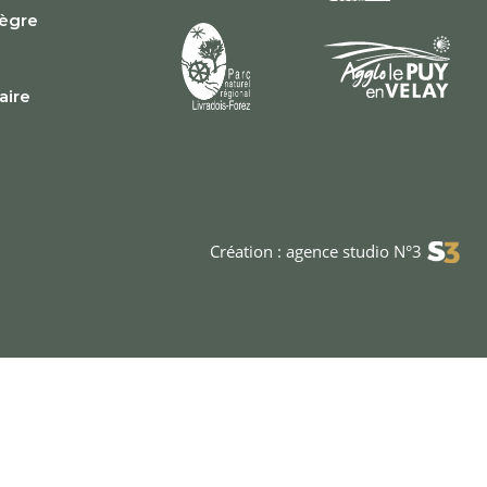
lègre
e
faire
Création : agence studio N°3