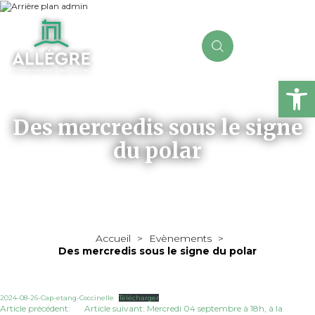
Ou
Des mercredis sous le signe
du polar
Accueil
>
Evènements
>
Des mercredis sous le signe du polar
2024-08-26-Cap-etang-Coccinelle
Télécharger
Article précédent:
Article suivant: Mercredi 04 septembre à 18h, à la