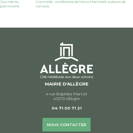
Navigation
Journée du
Coccinelle : conférence de Maria Mischitelli auteure de
patrimoine
romans.
de
l’article
MAIRIE D'ALLÈGRE
4 rue Baptiste Marcet
43270 Allègre
04 71 00 71 21
NOUS CONTACTER