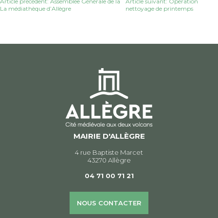
Navigation
Article précédent: Assemblée Générale de la
Article suivant: Opération
La médiathèque d’Allègre
nettoyage de printemps
de
l’article
MAIRIE D'ALLÈGRE
4 rue Baptiste Marcet
43270 Allègre
04 71 00 71 21
NOUS CONTACTER