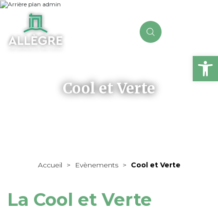
Ou
Cool et Verte
Accueil
>
Evènements
>
Cool et Verte
La Cool et Verte