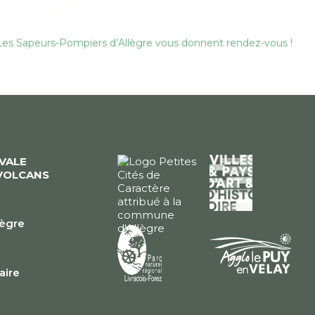
– Les Sapeurs-Pompiers d’Allègre vous donnent rendez-vous !
ÉVALE
VOLCANS
lègre
e
faire