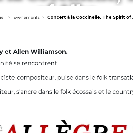
of Alba
eil
>
Evènements
>
Concert à la Coccinelle, The Spirit of
MAIRIE
VIVRE À ALLÈGRE
ÉCONOMIE
À VOIR / À FAIRE
y et Allen Williamson.
nité se rencontrent.
ste-compositeur, puise dans le folk transatlan
ur, s’ancre dans le folk écossais et le country