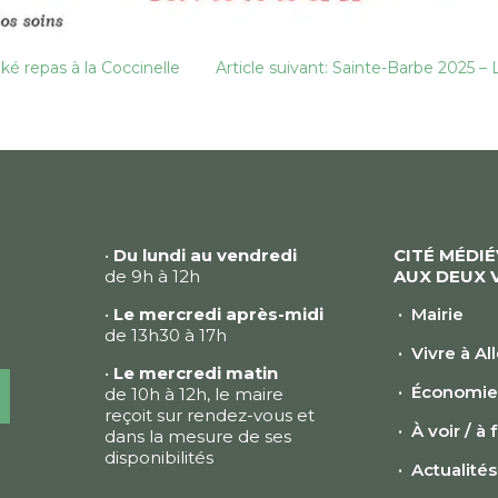
ké repas à la Coccinelle
Article suivant: Sainte-Barbe 2025 
•
Du lundi au vendredi
CITÉ MÉDI
de 9h à 12h
AUX DEUX 
•
Le mercredi après-midi
Mairie
de 13h30 à 17h
Vivre à Al
•
Le mercredi matin
Économi
de 10h à 12h, le maire
reçoit sur rendez-vous et
À voir / à 
dans la mesure de ses
disponibilités
Actualités