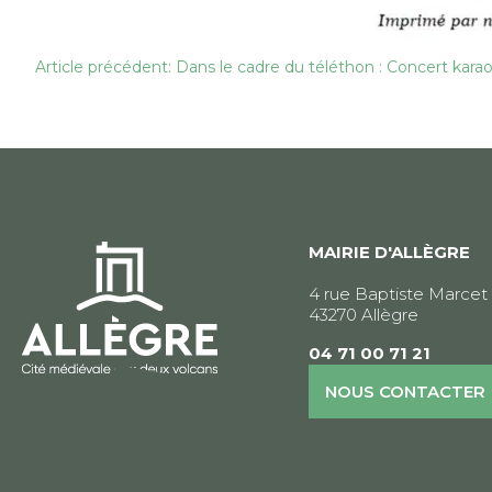
Navigation
Article précédent: Dans le cadre du téléthon : Concert karao
de
l’article
MAIRIE D'ALLÈGRE
4 rue Baptiste Marcet
43270 Allègre
04 71 00 71 21
NOUS CONTACTER