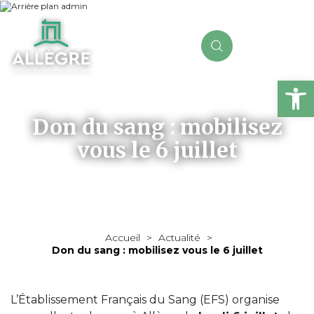
Ou
Don du sang : mobilisez
vous le 6 juillet
Accueil
>
Actualité
>
Don du sang : mobilisez vous le 6 juillet
L’Établissement Français du Sang (EFS) organise