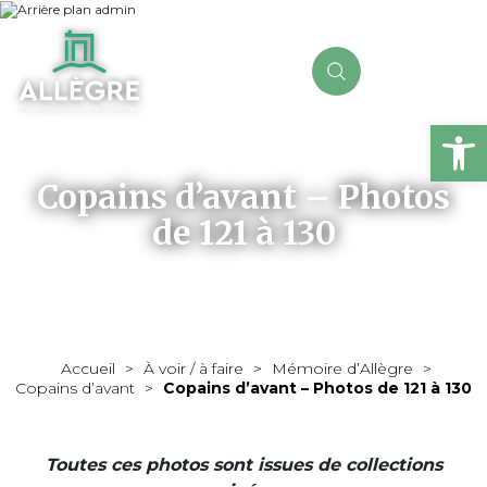
Ou
Copains d’avant – Photos
de 121 à 130
Accueil
>
À voir / à faire
>
Mémoire d’Allègre
>
Copains d’avant
>
Copains d’avant – Photos de 121 à 130
Toutes ces photos sont issues de collections