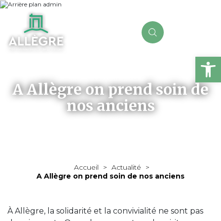
Ou
A Allègre on prend soin de
nos anciens
Accueil
>
Actualité
>
A Allègre on prend soin de nos anciens
À Allègre, la solidarité et la convivialité ne sont pas